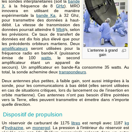
les sondes interplanétaires (soit la
bande
X
, à la fréquence de 8
GHz
). MRO
innovera en utilisant de manière
expérimentale la
bande Ka
, à 32 Ghz,
pour transmettre des données à haut-
débit. La vitesse de transmission des
données pourrait atteindre 6
Mbit
/s, selon
les prévisions. Ce taux de transfert de
données est dix fois plus élevé que pour
les précédents orbiteurs martiens. Deux
amplificateurs
seront utilisées pour la
L'antenne à grand
fréquence radio en bande-X (puissance
gain
émise de 100
watts
, le second
amplificateur étant un appareil de
secours). Un amplificateur en bande-Ka consomme 35 watts. Au
total, la sonde achemine deux
transpondeurs
.
Deux antennes plus petites, à faible gain, sont aussi intégrées à la
sonde, pour les communications à bas débit (elles seront utilisées
en cas de situations critiques, lors du lancement ou de l'insertion en
orbite martienne). Ces antennes n'ont pas besoin d'être pointées
vers la Terre, elles peuvent transmettre et émettre dans n'importe
quelle direction.
Dispositif de propulsion
Un réservoir de carburant de 1175
litres
est rempli avec 1187
kg
d'
hydrazine
, un
monergol
. La pression à l'intérieur du réservoir est