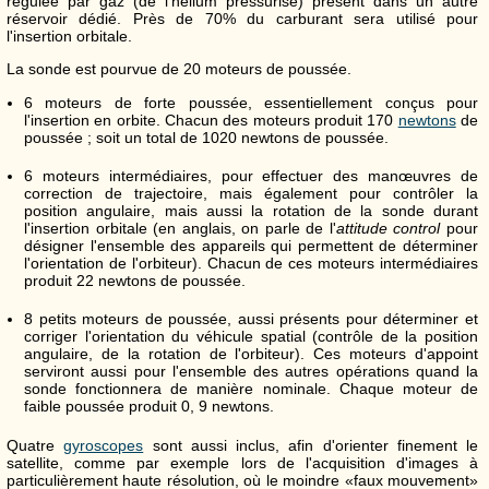
régulée par gaz (de l'hélium pressurisé) présent dans un autre
réservoir dédié. Près de 70% du carburant sera utilisé pour
l'insertion orbitale.
La sonde est pourvue de 20 moteurs de poussée.
6 moteurs de forte poussée, essentiellement conçus pour
l'insertion en orbite. Chacun des moteurs produit 170
newtons
de
poussée ; soit un total de 1020 newtons de poussée.
6 moteurs intermédiaires, pour effectuer des manœuvres de
correction de trajectoire, mais également pour contrôler la
position angulaire, mais aussi la rotation de la sonde durant
l'insertion orbitale (en anglais, on parle de l'
attitude control
pour
désigner l'ensemble des appareils qui permettent de déterminer
l'orientation de l'orbiteur). Chacun de ces moteurs intermédiaires
produit 22 newtons de poussée.
8 petits moteurs de poussée, aussi présents pour déterminer et
corriger l'orientation du véhicule spatial (contrôle de la position
angulaire, de la rotation de l'orbiteur). Ces moteurs d'appoint
serviront aussi pour l'ensemble des autres opérations quand la
sonde fonctionnera de manière nominale. Chaque moteur de
faible poussée produit 0, 9 newtons.
Quatre
gyroscopes
sont aussi inclus, afin d'orienter finement le
satellite, comme par exemple lors de l'acquisition d'images à
particulièrement haute résolution, où le moindre «faux mouvement»