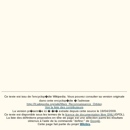
Ce texte est issu de l'encyclop�die Wikipedia. Vous pouvez consulter sa version originale
dans cette encyclop�die � l'adresse
http://fr.wikipedia.org/wiki/Mars_Reconnaissance_Orbiter
.
Voir la liste des contributeurs
.
La version pr�sent�e ici � �t� extraite depuis cette source le
19/04/2009
.
Ce texte est disponible sous les termes de la
licence de documentation libre GNU
(GFDL).
La liste des définitions proposées en tête de page est une sélection parmi les résultats
obtenus à l'aide de la commande "define:" de
Google
.
Cette page fait partie du projet
Wikibis
.