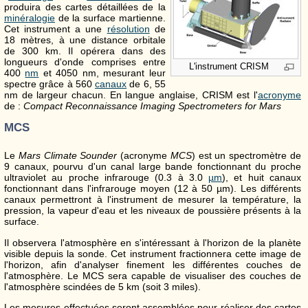
produira des cartes détaillées de la
minéralogie
de la surface martienne.
Cet instrument a une
résolution
de
18 mètres, à une distance orbitale
de 300 km. Il opérera dans des
longueurs d'onde comprises entre
L'instrument CRISM
400
nm
et 4050 nm, mesurant leur
spectre grâce à 560
canaux
de 6, 55
nm de largeur chacun. En langue anglaise, CRISM est l'
acronyme
de :
Compact Reconnaissance Imaging Spectrometers for Mars
MCS
Le
Mars Climate Sounder
(acronyme
MCS
) est un spectromètre de
9 canaux, pourvu d'un canal large bande fonctionnant du proche
ultraviolet au proche infrarouge (0.3 à 3.0
µm
), et huit canaux
fonctionnant dans l'infrarouge moyen (12 à 50 µm). Les différents
canaux permettront à l'instrument de mesurer la température, la
pression, la vapeur d'eau et les niveaux de poussière présents à la
surface.
Il observera l'atmosphère en s'intéressant à l'horizon de la planète
visible depuis la sonde. Cet instrument fractionnera cette image de
l'horizon, afin d'analyser finement les différentes couches de
l'atmosphère. Le MCS sera capable de visualiser des couches de
l'atmosphère scindées de 5 km (soit 3 miles).
Les mesures effectuées seront assemblées pour réaliser des cartes