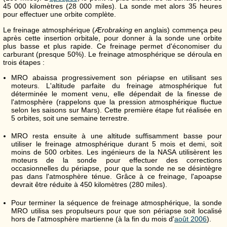
45 000 kilomètres (28 000 miles). La sonde met alors 35 heures
pour effectuer une orbite complète.
Le freinage atmosphérique (
Ærobraking
en anglais) commença peu
après cette insertion orbitale, pour donner à la sonde une orbite
plus basse et plus rapide. Ce freinage permet d'économiser du
carburant (presque 50%). Le freinage atmosphérique se déroula en
trois étapes :
MRO abaissa progressivement son périapse en utilisant ses
moteurs. L'altitude parfaite du freinage atmosphérique fut
déterminée le moment venu, elle dépendait de la finesse de
l'atmosphère (rappelons que la pression atmosphérique fluctue
selon les saisons sur Mars). Cette première étape fut réalisée en
5 orbites, soit une semaine terrestre.
MRO resta ensuite à une altitude suffisamment basse pour
utiliser le freinage atmosphérique durant 5 mois et demi, soit
moins de 500 orbites. Les ingénieurs de la NASA utilisèrent les
moteurs de la sonde pour effectuer des corrections
occasionnelles du périapse, pour que la sonde ne se désintègre
pas dans l'atmosphère ténue. Grâce à ce freinage, l'apoapse
devrait être réduite à 450 kilomètres (280 miles).
Pour terminer la séquence de freinage atmosphérique, la sonde
MRO utilisa ses propulseurs pour que son périapse soit localisé
hors de l'atmosphère martienne (à la fin du mois d'
août 2006
).