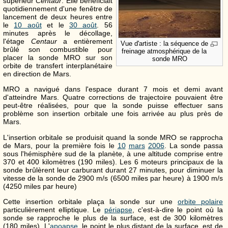
supérieur
Centaur
. Elle bénéficiait
quotidiennement d'une fenêtre de
lancement de deux heures entre
le
10 août
et le
30 août
. 56
minutes après le décollage,
l'étage
Centaur
a entièrement
Vue d'artiste : la séquence de
brûlé son combustible pour
freinage atmosphérique de la
placer la sonde MRO sur son
sonde MRO
orbite de transfert interplanétaire
en direction de Mars.
MRO a navigué dans l'espace durant 7 mois et demi avant
d'atteindre Mars. Quatre corrections de trajectoire pouvaient être
peut-être réalisées, pour que la sonde puisse effectuer sans
problème son insertion orbitale une fois arrivée au plus près de
Mars.
L'insertion orbitale se produisit quand la sonde MRO se rapprocha
de Mars, pour la première fois le
10
mars
2006
. La sonde passa
sous l'hémisphère sud de la planète, à une altitude comprise entre
370 et 400 kilomètres (190 miles). Les 6 moteurs principaux de la
sonde brûlèrent leur carburant durant 27 minutes, pour diminuer la
vitesse de la sonde de 2900 m/s (6500 miles par heure) à 1900 m/s
(4250 miles par heure)
Cette insertion orbitale plaça la sonde sur une
orbite polaire
particulièrement elliptique. Le
périapse
, c'est-à-dire le point où la
sonde se rapproche le plus de la surface, est de 300 kilomètres
(180 miles). L'
apoapse
, le point le plus distant de la surface, est de