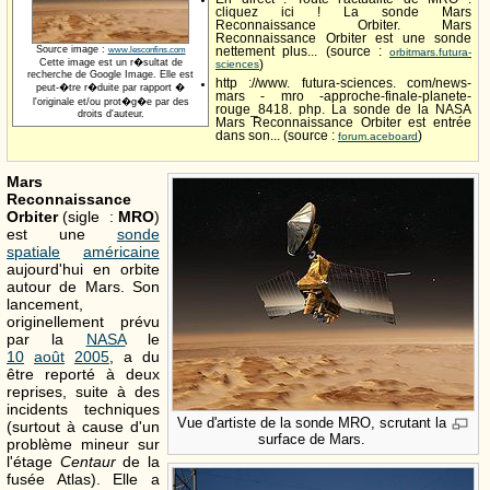
cliquez ici ! La sonde Mars
Reconnaissance Orbiter. Mars
Reconnaissance Orbiter est une sonde
Source image :
www.lesconfins.com
nettement plus... (source :
orbitmars.futura-
Cette image est un r�sultat de
sciences
)
recherche de Google Image. Elle est
http ://www. futura-sciences. com/news-
peut-�tre r�duite par rapport �
mars - mro -approche-finale-planete-
l'originale et/ou prot�g�e par des
rouge_8418. php. La sonde de la NASA
droits d'auteur.
Mars Reconnaissance Orbiter est entrée
dans son... (source :
)
forum.aceboard
Mars
Reconnaissance
Orbiter
(sigle :
MRO
)
est une
sonde
spatiale
américaine
aujourd'hui en orbite
autour de Mars. Son
lancement,
originellement prévu
par la
NASA
le
10
août
2005
, a du
être reporté à deux
reprises, suite à des
incidents techniques
Vue d'artiste de la sonde MRO, scrutant la
(surtout à cause d'un
surface de Mars.
problème mineur sur
l'étage
Centaur
de la
fusée Atlas). Elle a