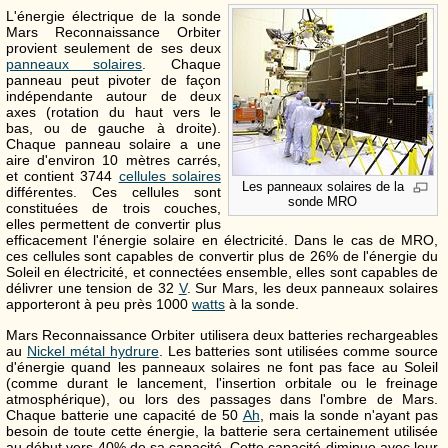
L'énergie électrique de la sonde
Mars Reconnaissance Orbiter
provient seulement de ses deux
panneaux solaires
. Chaque
panneau peut pivoter de façon
indépendante autour de deux
axes (rotation du haut vers le
bas, ou de gauche à droite).
Chaque panneau solaire a une
aire d'environ 10 mètres carrés,
et contient 3744
cellules solaires
Les panneaux solaires de la
différentes. Ces cellules sont
sonde MRO
constituées de trois couches,
elles permettent de convertir plus
efficacement l'énergie solaire en électricité. Dans le cas de MRO,
ces cellules sont capables de convertir plus de 26% de l'énergie du
Soleil en électricité, et connectées ensemble, elles sont capables de
délivrer une tension de 32
V
. Sur Mars, les deux panneaux solaires
apporteront à peu près 1000
watts
à la sonde.
Mars Reconnaissance Orbiter utilisera deux batteries rechargeables
au
Nickel métal hydrure
. Les batteries sont utilisées comme source
d'énergie quand les panneaux solaires ne font pas face au Soleil
(comme durant le lancement, l'insertion orbitale ou le freinage
atmosphérique), ou lors des passages dans l'ombre de Mars.
Chaque batterie une capacité de 50
Ah
, mais la sonde n'ayant pas
besoin de toute cette énergie, la batterie sera certainement utilisée
au début vers 40% de sa capacité. Cette capacité diminue avec leur