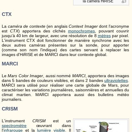
la caméra HiRISE
CTX
La
caméra de contexte
(en anglais
Context Imager
dont l'acronyme
est
CTX
) apportera des clichés
monochromes
, pouvant couvrir
jusqu'à 40 km de largeur, avec une résolution de 8
mètres
par pixel.
L'instrument CTX doit fonctionner de manière synchrone avec les
deux autres caméras présentes sur la sonde, pour apporter
(comme son nom l'indique) des cartes servant à replacer les
images d'HiRISE et de MARCI dans leur contexte global.
MARCI
Le
Mars Color Imager
, aussi nommé
MARCI
, apportera des images
dans 5 bandes de couleurs visibles, et dans 2 bandes
ultraviolettes
.
MARCI sera utilisé pour réaliser une carte globale de Mars, pour
caractériser les variations journalières, saisonnières et annuelles du
climat martien. MARCI apportera aussi des bulletins météo
journaliers.
CRISM
L'instrument
CRISM
est un
spectromètre
œuvrant dans
l'
infrarouge
et la
lumière visible
. Il