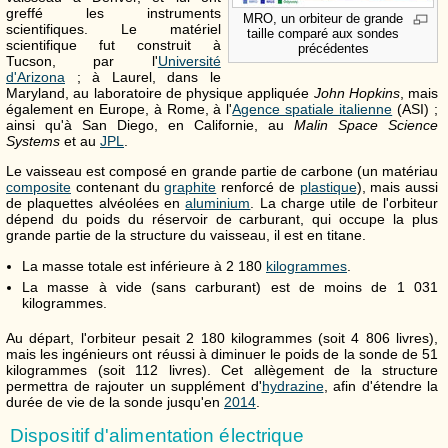
greffé les instruments
MRO, un orbiteur de grande
scientifiques. Le matériel
taille comparé aux sondes
scientifique fut construit à
précédentes
Tucson, par l'
Université
d'Arizona
; à Laurel, dans le
Maryland, au laboratoire de physique appliquée
John Hopkins
, mais
également en Europe, à Rome, à l'
Agence spatiale italienne
(ASI) ;
ainsi qu'à San Diego, en Californie, au
Malin Space Science
Systems
et au
JPL
.
Le vaisseau est composé en grande partie de carbone (un matériau
composite
contenant du
graphite
renforcé de
plastique
), mais aussi
de plaquettes alvéolées en
aluminium
. La charge utile de l'orbiteur
dépend du poids du réservoir de carburant, qui occupe la plus
grande partie de la structure du vaisseau, il est en titane.
La masse totale est inférieure à 2 180
kilogrammes
.
La masse à vide (sans carburant) est de moins de 1 031
kilogrammes.
Au départ, l'orbiteur pesait 2 180 kilogrammes (soit 4 806 livres),
mais les ingénieurs ont réussi à diminuer le poids de la sonde de 51
kilogrammes (soit 112 livres). Cet allègement de la structure
permettra de rajouter un supplément d'
hydrazine
, afin d'étendre la
durée de vie de la sonde jusqu'en
2014
.
Dispositif d'alimentation électrique