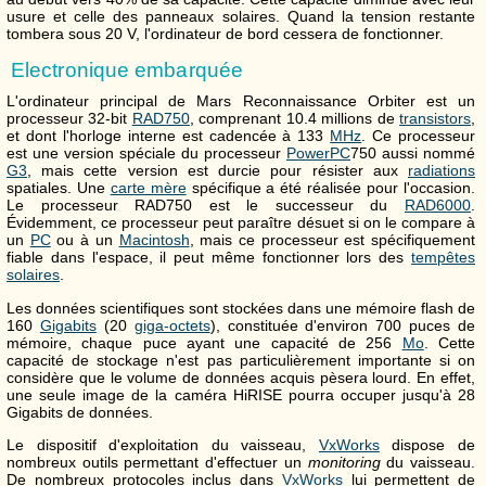
usure et celle des panneaux solaires. Quand la tension restante
tombera sous 20 V, l'ordinateur de bord cessera de fonctionner.
Electronique embarquée
L'ordinateur principal de Mars Reconnaissance Orbiter est un
processeur 32-bit
RAD750
, comprenant 10.4 millions de
transistors
,
et dont l'horloge interne est cadencée à 133
MHz
. Ce processeur
est une version spéciale du processeur
PowerPC
750 aussi nommé
G3
, mais cette version est durcie pour résister aux
radiations
spatiales. Une
carte mère
spécifique a été réalisée pour l'occasion.
Le processeur RAD750 est le successeur du
RAD6000
.
Évidemment, ce processeur peut paraître désuet si on le compare à
un
PC
ou à un
Macintosh
, mais ce processeur est spécifiquement
fiable dans l'espace, il peut même fonctionner lors des
tempêtes
solaires
.
Les données scientifiques sont stockées dans une mémoire flash de
160
Gigabits
(20
giga-octets
), constituée d'environ 700 puces de
mémoire, chaque puce ayant une capacité de 256
Mo
. Cette
capacité de stockage n'est pas particulièrement importante si on
considère que le volume de données acquis pèsera lourd. En effet,
une seule image de la caméra HiRISE pourra occuper jusqu'à 28
Gigabits de données.
Le dispositif d'exploitation du vaisseau,
VxWorks
dispose de
nombreux outils permettant d'effectuer un
monitoring
du vaisseau.
De nombreux protocoles inclus dans
VxWorks
lui permettent de