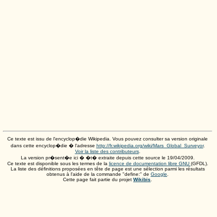
Ce texte est issu de l'encyclop�die Wikipedia. Vous pouvez consulter sa version originale
dans cette encyclop�die � l'adresse
http://fr.wikipedia.org/wiki/Mars_Global_Surveyor
.
Voir la liste des contributeurs
.
La version pr�sent�e ici � �t� extraite depuis cette source le
19/04/2009
.
Ce texte est disponible sous les termes de la
licence de documentation libre GNU
(GFDL).
La liste des définitions proposées en tête de page est une sélection parmi les résultats
obtenus à l'aide de la commande "define:" de
Google
.
Cette page fait partie du projet
Wikibis
.