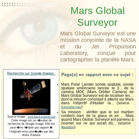
Mars Global
Surveyor
Mars Global Surveyor est une
mission conjointe de la NASA
et du Jet Propulsion
Laboratory, conçue pour
cartographier la planète Mars.
Recherche sur Google Images :
Page(s) en rapport avec ce sujet :
Mars Polar Lander sonde spatiale, sonde
spatiale américaine lancée le 3... de la
caméra MOC (Mars Orbiter Camera) de
Mars Global Surveyor est de localiser les ...
dont la mission consistait à atterrir sur Mars
dans l'objectif d'étudier la... (source :
)
fr.encarta.msn
Sa mission : vérifier que le sol martien
contient bien de la glace et en ... Mais
Source image :
www.futura-sciences.com
quand Mars Global Surveyor est parvenu à
Cette image est un r�sultat de
zoomer sur ce qui aurait dû... (source :
recherche de Google Image. Elle est
)
liberation
peut-�tre r�duite par rapport �
l'originale et/ou prot�g�e par des
droits d'auteur.