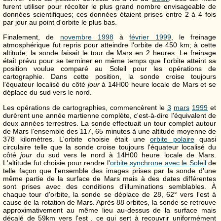
furent utiliser pour récolter le plus grand nombre envisageable de
données scientifiques; ces données étaient prises entre 2 à 4 fois
par jour au point d'orbite le plus bas.
Finalement, de
novembre 1998
à
février 1999
, le freinage
atmosphérique fut repris pour atteindre l'orbite de 450 km; à cette
altitude, la sonde faisait le tour de Mars en 2 heures. Le freinage
était prévu pour se terminer en même temps que l'orbite atteint sa
position voulue comparé au Soleil pour les opérations de
cartographie. Dans cette position, la sonde croise toujours
l'équateur localisé du côté
jour
à 14H00 heure locale de Mars et se
déplace du sud vers le nord.
Les opérations de cartographies, commencèrent le
3
mars
1999
et
durèrent une année martienne complète, c'est-à-dire l'équivalent de
deux années terrestres. La sonde effectuait un tour complet autour
de Mars l'ensemble des 117, 65 minutes à une altitude moyenne de
378 kilomètres. L'orbite choisie était une
orbite polaire
quasi
circulaire telle que la sonde croise toujours l'équateur localisé du
côté
jour
du sud vers le nord à 14H00 heure locale de Mars.
L'altitude fut choisie pour rendre l'
orbite synchrone avec le Soleil
de
telle façon que l'ensemble des images prises par la sonde d'une
même partie de la surface de Mars mais à des dates différentes
sont prises avec des conditions d'illuminations semblables. À
chaque tour d'orbite, la sonde se déplace de 28, 62° vers l'est à
cause de la rotation de Mars. Après 88 orbites, la sonde se retrouve
approximativement au même lieu au-dessus de la surface mais
décalé de 59km vers l'est , ce qui sert à recouvrir uniformément