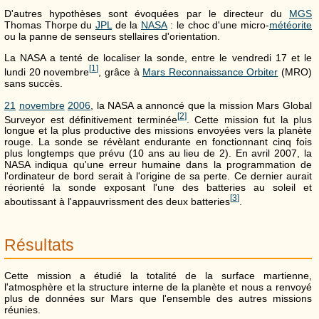
D'autres hypothèses sont évoquées par le directeur du
MGS
Thomas Thorpe du
JPL
de la
NASA
: le choc d'une micro-
météorite
ou la panne de senseurs stellaires d'orientation.
La NASA a tenté de localiser la sonde, entre le vendredi 17 et le
[
1
]
lundi 20 novembre
, grâce à
Mars Reconnaissance Orbiter
(MRO)
sans succès.
21
novembre
2006
, la NASA a annoncé que la mission Mars Global
[
2
]
Surveyor est définitivement terminée
. Cette mission fut la plus
longue et la plus productive des missions envoyées vers la planète
rouge. La sonde se révèlant endurante en fonctionnant cinq fois
plus longtemps que prévu (10 ans au lieu de 2). En avril 2007, la
NASA indiqua qu'une erreur humaine dans la programmation de
l'ordinateur de bord serait à l'origine de sa perte. Ce dernier aurait
réorienté la sonde exposant l'une des batteries au soleil et
[
3
]
aboutissant à l'appauvrissment des deux batteries
.
Résultats
Cette mission a étudié la totalité de la surface martienne,
l'atmosphère et la structure interne de la planète et nous a renvoyé
plus de données sur Mars que l'ensemble des autres missions
réunies.