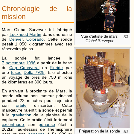
Chronologie de la
mission
Mars Global Surveyor fut fabriqué
par
Lockheed Martin
dans une usine
Vue d'artiste de
Mars
de
Denver
,
Colorado
. Cette sonde
Global Surveyor
pesait 1 050 kilogrammes avec ses
réservoirs pleins.
La sonde fut lancée le
7
novembre
1996
à partir de la base
du
Cap Canaveral
en
Floride
par
une
fusée
Delta-7925
. Elle effectua
un voyage de près de 750 millions
de kilomètres en 300 jours.
En arrivant à proximité de Mars, la
sonde alluma son moteur principal
pendant 22 minutes pour rejoindre
son
orbite
d'insertion. Cette
manœuvre ralentit la sonde et permit
à la
gravitation
de la planète de la
capturer. Cette orbite était fortement
excentrique
, son
périapse
était à
262km au-dessus de l'hémisphère
Préparation de la sonde
nord et son
apoapse
à 54 026km