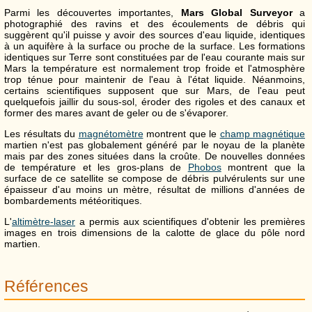
Parmi les découvertes importantes,
Mars Global Surveyor
a
photographié des ravins et des écoulements de débris qui
suggèrent qu'il puisse y avoir des sources d'eau liquide, identiques
à un aquifère à la surface ou proche de la surface. Les formations
identiques sur Terre sont constituées par de l'eau courante mais sur
Mars la température est normalement trop froide et l'atmosphère
trop ténue pour maintenir de l'eau à l'état liquide. Néanmoins,
certains scientifiques supposent que sur Mars, de l'eau peut
quelquefois jaillir du sous-sol, éroder des rigoles et des canaux et
former des mares avant de geler ou de s'évaporer.
Les résultats du
magnétomètre
montrent que le
champ magnétique
martien n'est pas globalement généré par le noyau de la planète
mais par des zones situées dans la croûte. De nouvelles données
de température et les gros-plans de
Phobos
montrent que la
surface de ce satellite se compose de débris pulvérulents sur une
épaisseur d'au moins un mètre, résultat de millions d'années de
bombardements météoritiques.
L'
altimètre-laser
a permis aux scientifiques d'obtenir les premières
images en trois dimensions de la calotte de glace du pôle nord
martien.
Références