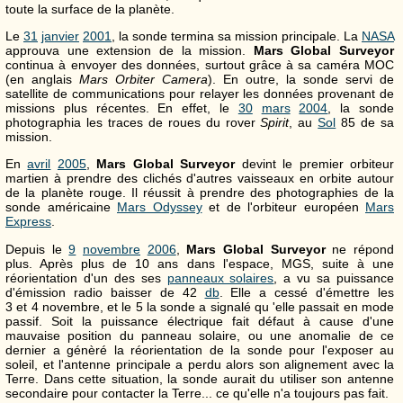
toute la surface de la planète.
Le
31
janvier
2001
, la sonde termina sa mission principale. La
NASA
approuva une extension de la mission.
Mars Global Surveyor
continua à envoyer des données, surtout grâce à sa caméra MOC
(en anglais
Mars Orbiter Camera
). En outre, la sonde servi de
satellite de communications pour relayer les données provenant de
missions plus récentes. En effet, le
30
mars
2004
, la sonde
photographia les traces de roues du rover
Spirit
, au
Sol
85 de sa
mission.
En
avril
2005
,
Mars Global Surveyor
devint le premier orbiteur
martien à prendre des clichés d'autres vaisseaux en orbite autour
de la planète rouge. Il réussit à prendre des photographies de la
sonde américaine
Mars Odyssey
et de l'orbiteur européen
Mars
Express
.
Depuis le
9
novembre
2006
,
Mars Global Surveyor
ne répond
plus. Après plus de 10 ans dans l'espace, MGS, suite à une
réorientation d'un des ses
panneaux solaires
, a vu sa puissance
d'émission radio baisser de 42
db
. Elle a cessé d'émettre les
3 et 4 novembre, et le 5 la sonde a signalé qu 'elle passait en mode
passif. Soit la puissance électrique fait défaut à cause d'une
mauvaise position du panneau solaire, ou une anomalie de ce
dernier a génèré la réorientation de la sonde pour l'exposer au
soleil, et l'antenne principale a perdu alors son alignement avec la
Terre. Dans cette situation, la sonde aurait du utiliser son antenne
secondaire pour contacter la Terre... ce qu'elle n'a toujours pas fait.