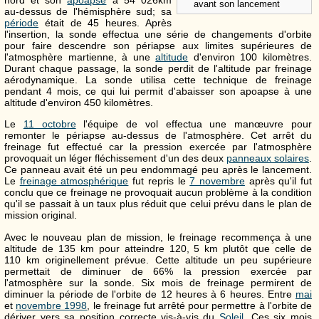
avant son lancement
au-dessus de l'hémisphère sud; sa
période
était de 45 heures. Après
l'insertion, la sonde effectua une série de changements d'orbite
pour faire descendre son périapse aux limites supérieures de
l'atmosphère martienne, à une
altitude
d'environ 100 kilomètres.
Durant chaque passage, la sonde perdit de l'altitude par freinage
aérodynamique. La sonde utilisa cette technique de freinage
pendant 4 mois, ce qui lui permit d'abaisser son apoapse à une
altitude d'environ 450 kilomètres.
Le
11 octobre
l'équipe de vol effectua une manœuvre pour
remonter le périapse au-dessus de l'atmosphère. Cet arrêt du
freinage fut effectué car la pression exercée par l'atmosphère
provoquait un léger fléchissement d'un des deux
panneaux solaires
.
Ce panneau avait été un peu endommagé peu après le lancement.
Le
freinage atmosphérique
fut repris le
7 novembre
après qu'il fut
conclu que ce freinage ne provoquait aucun problème à la condition
qu'il se passait à un taux plus réduit que celui prévu dans le plan de
mission original.
Avec le nouveau plan de mission, le freinage recommença à une
altitude de 135 km pour atteindre 120, 5 km plutôt que celle de
110 km originellement prévue. Cette altitude un peu supérieure
permettait de diminuer de 66% la pression exercée par
l'atmosphère sur la sonde. Six mois de freinage permirent de
diminuer la période de l'orbite de 12 heures à 6 heures. Entre
mai
et
novembre 1998
, le freinage fut arrêté pour permettre à l'orbite de
dériver vers sa position correcte vis-à-vis du
Soleil
. Ces six mois