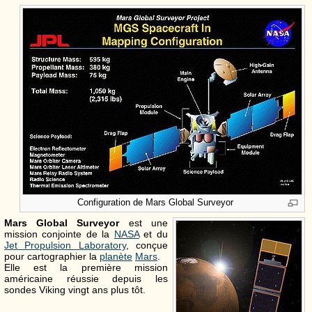
Configuration de Mars Global Surveyor
Mars Global Surveyor
est une
mission conjointe de la
NASA
et du
Jet Propulsion Laboratory
, conçue
pour cartographier la
planète
Mars
.
Elle est la première mission
américaine réussie depuis les
sondes Viking vingt ans plus tôt.